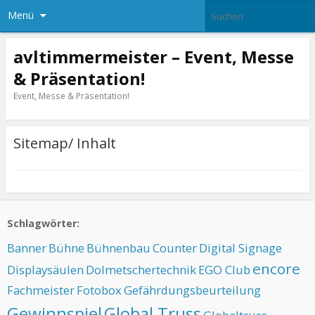
Menü
avltimmermeister – Event, Messe
& Präsentation!
Event, Messe & Präsentation!
Sitemap/ Inhalt
Schlagwörter:
Banner
Bühne
Bühnenbau
Counter
Digital Signage
encore
Displaysäulen
Dolmetschertechnik
EGO Club
Fachmeister
Fotobox
Gefährdungsbeurteilung
Gewinnspiel
Global Truss