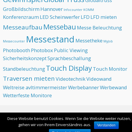
Globaltruss
Großbildschirm
Hannover
Infocounter
KOMM
Konferenzraum
LED Scheinwerfer
LFD
LFD mieten
Messebau
Messeaufbau
Messe Beleuchtung
Messestand
Messetheke
Messecounter
MyJob
Photobooth
Photobox
Public Viewing
Sicherheitskonzept
Sprachbeschallung
Touch Display
Standbeleuchtung
Touch Monitor
Traversen mieten
Videotechnik
Videowand
Weltreise avltimmermeister
Werbebanner
Werbewand
Wetterfeste Monitore
Ganze Seite ansehen
Diese Website benutzt Cookies. Wenn Sie die Website weiter nutzen,
Angetrieben von WordPress
gehen wir von Ihrem Einverständnis aus.
Verstanden