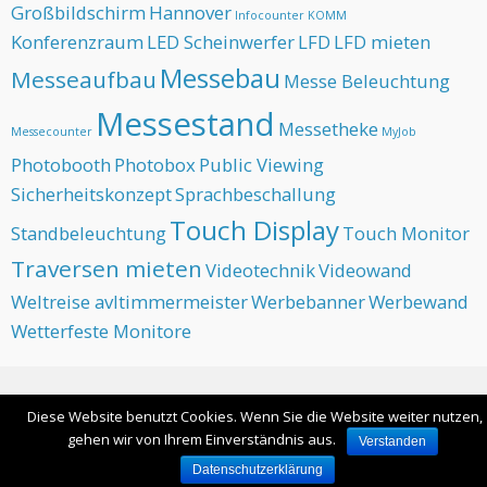
Großbildschirm
Hannover
Infocounter
KOMM
Konferenzraum
LED Scheinwerfer
LFD
LFD mieten
Messebau
Messeaufbau
Messe Beleuchtung
Messestand
Messetheke
Messecounter
MyJob
Photobooth
Photobox
Public Viewing
Sicherheitskonzept
Sprachbeschallung
Touch Display
Standbeleuchtung
Touch Monitor
Traversen mieten
Videotechnik
Videowand
Weltreise avltimmermeister
Werbebanner
Werbewand
Wetterfeste Monitore
Ganze Seite ansehen
Diese Website benutzt Cookies. Wenn Sie die Website weiter nutzen,
Angetrieben von WordPress
gehen wir von Ihrem Einverständnis aus.
Verstanden
Datenschutzerklärung