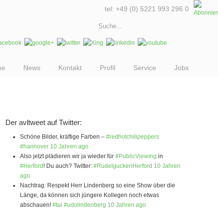
tel: +49 (0) 5221 993 296 0
me
News
Kontakt
Profil
Service
Jobs
Der avltweet auf Twitter:
Schöne Bilder, kräftige Farben –
#redhotchilipeppers
#hannover
10 Jahren ago
Also jetzt plädieren wir ja wieder für
#PublicViewing
in
#Herford
! Du auch? Twitter:
#RudelguckenHerford
10 Jahren
ago
Nachtrag: Respekt Herr Lindenberg so eine Show über die
Länge, da können sich jüngere Kollegen noch etwas
abschauen!
#tui
#udolindenberg
10 Jahren ago