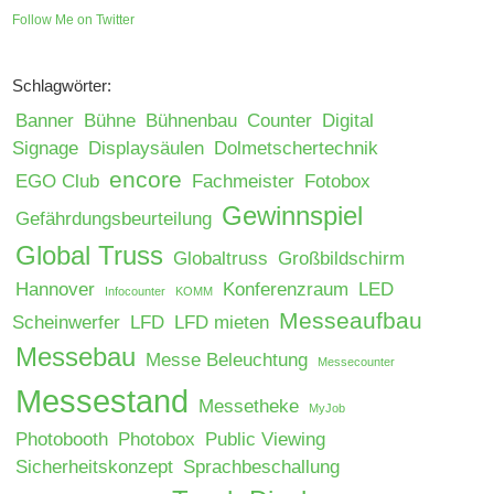
Follow Me on Twitter
Schlagwörter:
Banner
Bühne
Bühnenbau
Counter
Digital
Signage
Displaysäulen
Dolmetschertechnik
encore
EGO Club
Fachmeister
Fotobox
Gewinnspiel
Gefährdungsbeurteilung
Global Truss
Globaltruss
Großbildschirm
Hannover
Konferenzraum
LED
Infocounter
KOMM
Messeaufbau
Scheinwerfer
LFD
LFD mieten
Messebau
Messe Beleuchtung
Messecounter
Messestand
Messetheke
MyJob
Photobooth
Photobox
Public Viewing
Sicherheitskonzept
Sprachbeschallung