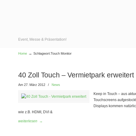
Event, Messe & Präsentation!
→
Home
Schlagwort:Touch Monitor
40 Zoll Touch – Vermietpark erweitert
Am 27. März 2012
/
News
Keep in Touch – aus aktu
Touchscreens aufgestockt
Displays kommen natürlic
wie z.B. HDMI, DVI &
weiterlesen
→