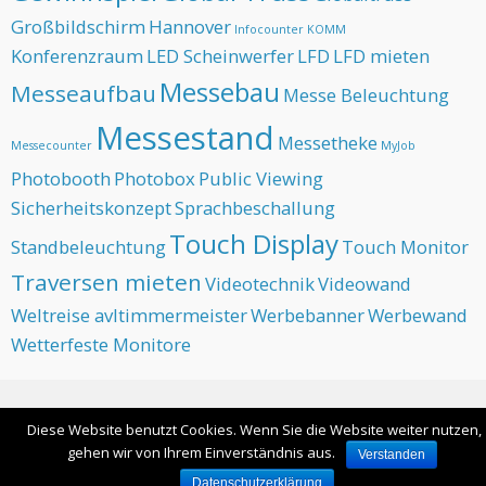
Großbildschirm
Hannover
Infocounter
KOMM
Konferenzraum
LED Scheinwerfer
LFD
LFD mieten
Messebau
Messeaufbau
Messe Beleuchtung
Messestand
Messetheke
Messecounter
MyJob
Photobooth
Photobox
Public Viewing
Sicherheitskonzept
Sprachbeschallung
Touch Display
Standbeleuchtung
Touch Monitor
Traversen mieten
Videotechnik
Videowand
Weltreise avltimmermeister
Werbebanner
Werbewand
Wetterfeste Monitore
Ganze Seite ansehen
Diese Website benutzt Cookies. Wenn Sie die Website weiter nutzen,
Angetrieben von WordPress
gehen wir von Ihrem Einverständnis aus.
Verstanden
Datenschutzerklärung