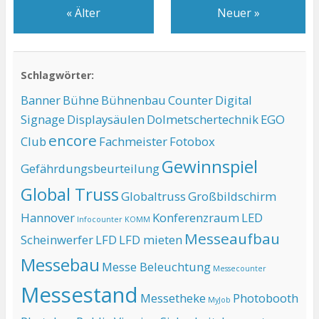
«
Älter
Neuer
»
Schlagwörter:
Banner
Bühne
Bühnenbau
Counter
Digital
Signage
Displaysäulen
Dolmetschertechnik
EGO
encore
Club
Fachmeister
Fotobox
Gewinnspiel
Gefährdungsbeurteilung
Global Truss
Globaltruss
Großbildschirm
Hannover
Konferenzraum
LED
Infocounter
KOMM
Messeaufbau
Scheinwerfer
LFD
LFD mieten
Messebau
Messe Beleuchtung
Messecounter
Messestand
Messetheke
Photobooth
MyJob