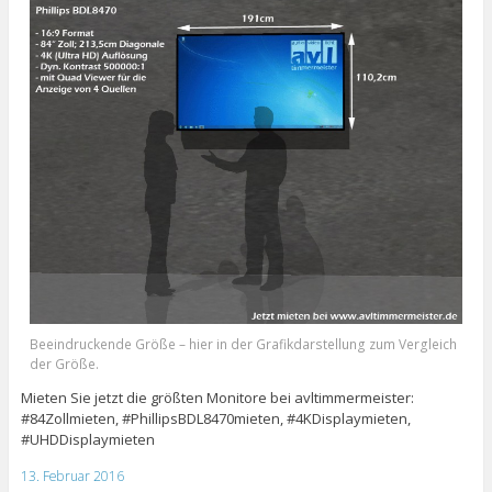
Beeindruckende Größe – hier in der Grafikdarstellung zum Vergleich
der Größe.
Mieten Sie jetzt die größten Monitore bei avltimmermeister:
#84Zollmieten, #PhillipsBDL8470mieten, #4KDisplaymieten,
#UHDDisplaymieten
13. Februar 2016