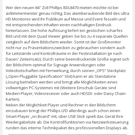
Wer den neuen 84″ Zoll Phillips BDL8470 mieten möchte ist bei
avltimmermeister genau richtig. Das atemberaubende Bild des ultra
HD Monitores wird Ihr Publikum auf Messe und Event fesseln und
mit entsprechenden Inhalten einen nachhaltigen Eindruck
hinterlassen. Die hohe Auflösung liefert ein gestochen scharfes
Bild und mit dem Quad Viewer geben Sie bis zu 4 separate Quellen
zeitgleich auf dem Bildschirm wieder. Somit ist der Großmonitor
nicht nur zu Präsentationszwecken zu gebrauchen sondern auch
für Leitstände und Kontrollräume in der Festinstallation (je nach
Dauer/ Zeiteinsatz). Durch seine beeindruckende Größe eignet sich
der Bildschirm optimal für Signage Anwendungen oder
Videobotschaften mit Fernwirkung, durch seinen „OPS“ Steckplatz
(„Open Pluggable Specification“ Slot) kann er als Standalone
Lösung betrieben werden und bringt alle Möglichkeiten eines
vollwertigen PC-Systemes mit (Weitere Einschub Geräte sind
Medien-Player, Videoreceiver oder auch HDSDI- oder Daisy Chain-
Karten).
Neben der Möglichkeit Player und Rechner in den Bildschirm
einzubauen bringt der Phillips LFD allerdings auch schon einen
Smart-Player „on Board“ mit, über USB Stick spielt das Gerät Ihre
Wiedergabeliste ab. Die Kontrollfunktionen via Netzwerksteuerung
runden das interne Technikpaket des professionellen Displays ab.