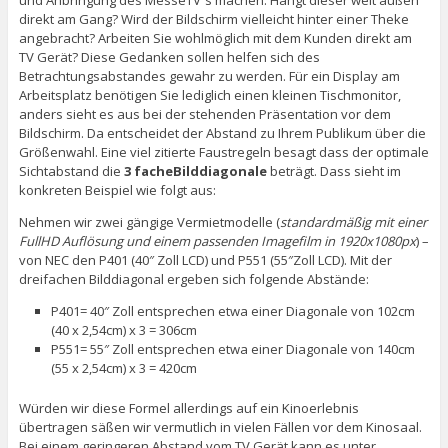
direkt am Gang? Wird der Bildschirm vielleicht hinter einer Theke
angebracht? Arbeiten Sie wohlmöglich mit dem Kunden direkt am
TV Gerät? Diese Gedanken sollen helfen sich des
Betrachtungsabstandes gewahr zu werden. Für ein Display am
Arbeitsplatz benötigen Sie lediglich einen kleinen Tischmonitor,
anders sieht es aus bei der stehenden Präsentation vor dem
Bildschirm. Da entscheidet der Abstand zu Ihrem Publikum über die
Größenwahl. Eine viel zitierte Faustregeln besagt dass der optimale
Sichtabstand die
3 facheBilddiagonale
beträgt. Dass sieht im
konkreten Beispiel wie folgt aus:
Nehmen wir zwei gängige Vermietmodelle (
standardmäßig mit einer
FullHD Auflösung und einem passenden Imagefilm in 1920x1080px
) –
von NEC den P401 (40″ Zoll LCD) und P551 (55″Zoll LCD). Mit der
dreifachen Bilddiagonal ergeben sich folgende Abstände:
P401= 40″ Zoll entsprechen etwa einer Diagonale von 102cm
(40 x 2,54cm) x 3 = 306cm
P551= 55″ Zoll entsprechen etwa einer Diagonale von 140cm
(55 x 2,54cm) x 3 = 420cm
Würden wir diese Formel allerdings auf ein Kinoerlebnis
übertragen säßen wir vermutlich in vielen Fällen vor dem Kinosaal.
Bei einem geringeren Abstand vom TV Gerät kann es unter