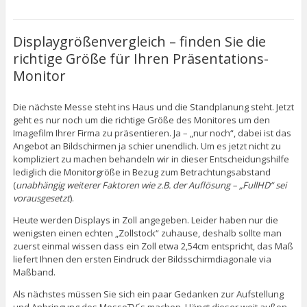
Displaygrößenvergleich – finden Sie die
richtige Größe für Ihren Präsentations-
Monitor
Die nächste Messe steht ins Haus und die Standplanung steht. Jetzt
geht es nur noch um die richtige Größe des Monitores um den
Imagefilm Ihrer Firma zu präsentieren. Ja – „nur noch“, dabei ist das
Angebot an Bildschirmen ja schier unendlich. Um es jetzt nicht zu
kompliziert zu machen behandeln wir in dieser Entscheidungshilfe
lediglich die Monitorgröße in Bezug zum Betrachtungsabstand
(
unabhängig weiterer Faktoren wie z.B. der Auflösung – „FullHD“ sei
vorausgesetzt
).
Heute werden Displays in Zoll angegeben. Leider haben nur die
wenigsten einen echten „Zollstock“ zuhause, deshalb sollte man
zuerst einmal wissen dass ein Zoll etwa 2,54cm entspricht, das Maß
liefert Ihnen den ersten Eindruck der Bildsschirmdiagonale via
Maßband.
Als nächstes müssen Sie sich ein paar Gedanken zur Aufstellung
und Anbringung des MesseTV´s machen. Hängt dieser weit außen