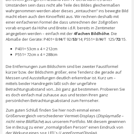
Umständen sein dass nicht alle Teile des Bildes gleichermaßen
wahrgenommen werden aber dieses „eintauchen“ ins bewegte Bild
macht eben auch den Kinoeffekt aus. Wir rechnen deshalb mit
einer einfacheren Formel die dass umrechnen der Zollgrößen
vorab erspart da Höhe und Breite i.d.R. bereits in Zentimeter
angegeben werden – einfach mit der
4fachen Bildhöhe
. Die
Abmaße der Geräte: P401= B/
H
/T 92/
53
/14; P551= B/
H
/T 125/
72
/15.
P401= 53cm x 4 = 212cm
P551= 72cm x 4 = 288cm
Die Entfernungen zum Bildschirm sind bei zweiter Faustformel
kürzer bzw. der Bildschirm größer, eine Tendenz die gerade auf
Messen und Ausstellungen deutlich erkennbar ist. Kurz um –
mittels beider Handregeln läßt sich der ungefähre
Betrachtungsabstand
von…bis
ganz gut bestimmen. Probieren Sie
es doch einfach mal zuhause aus und testen Ihren ganz
persönlichen Betrachtungsabstand zum Fernseher.
Zum guten Schluß finden Sie hier noch einmal einen
Größenvergleich verschiedener Vermiet-Displays (
Displaymaße –
nicht reine Bildfläche
) aus unserem Portfolio. Mit diesem gewinnen
Sie in Bezug zu einer „normalgroßen Person“ einen Eindruck von
der Wirkung eines sog. LFD´s (
LargeFormatDisplay
).