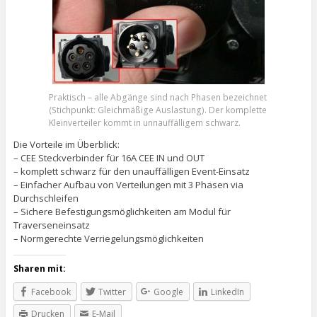
Praktisch – alle Abgänge sind nach Phasen bezeichnet
(Stichpunkt: Gleichmäßige Auslastung). Der komplette
Kleinverteiler kommt in unnauffälligem schwarz.
Die Vorteile im Überblick:
– CEE Steckverbinder für 16A CEE IN und OUT
– komplett schwarz für den unauffälligen Event-Einsatz
– Einfacher Aufbau von Verteilungen mit 3 Phasen via
Durchschleifen
– Sichere Befestigungsmöglichkeiten am Modul für
Traverseneinsatz
– Normgerechte Verriegelungsmöglichkeiten
Sharen mit:
Facebook
Twitter
Google
LinkedIn
Drucken
E-Mail