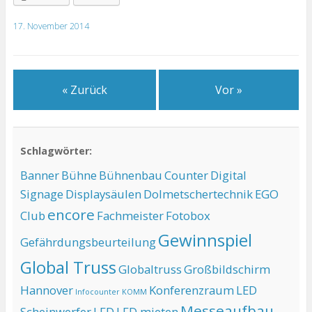
17. November 2014
« Zurück
Vor »
Schlagwörter:
Banner
Bühne
Bühnenbau
Counter
Digital
Signage
Displaysäulen
Dolmetschertechnik
EGO
encore
Club
Fachmeister
Fotobox
Gewinnspiel
Gefährdungsbeurteilung
Global Truss
Globaltruss
Großbildschirm
Hannover
Konferenzraum
LED
Infocounter
KOMM
Messeaufbau
Scheinwerfer
LFD
LFD mieten