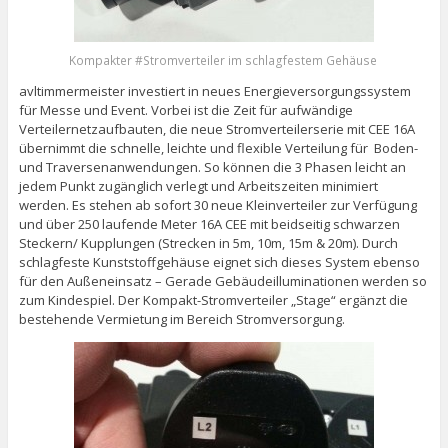
Kompakter #Stromverteiler im schlagfestem Gehäuse
avltimmermeister investiert in neues Energieversorgungssystem
für Messe und Event. Vorbei ist die Zeit für aufwändige
Verteilernetzaufbauten, die neue Stromverteilerserie mit CEE 16A
übernimmt die schnelle, leichte und flexible Verteilung für Boden-
und Traversenanwendungen. So können die 3 Phasen leicht an
jedem Punkt zugänglich verlegt und Arbeitszeiten minimiert
werden. Es stehen ab sofort 30 neue Kleinverteiler zur Verfügung
und über 250 laufende Meter 16A CEE mit beidseitig schwarzen
Steckern/ Kupplungen (Strecken in 5m, 10m, 15m & 20m). Durch
schlagfeste Kunststoffgehäuse eignet sich dieses System ebenso
für den Außeneinsatz – Gerade Gebäudeilluminationen werden so
zum Kindespiel. Der Kompakt-Stromverteiler „Stage“ ergänzt die
bestehende Vermietung im Bereich Stromversorgung.