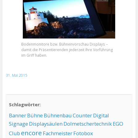
Bodenmonitore bzw. Bühnenvorschau Displays –
damit die Präsentierenden jederzeit Ihre Vorführung
im Griff haben.
31. Mai 2015
Schlagwörter:
Banner
Bühne
Bühnenbau
Counter
Digital
Signage
Displaysäulen
Dolmetschertechnik
EGO
encore
Club
Fachmeister
Fotobox