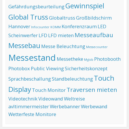
Gewinnspiel
Gefährdungsbeurteilung
Global Truss
Globaltruss
Großbildschirm
Hannover
Konferenzraum
LED
Infocounter
KOMM
Messeaufbau
Scheinwerfer
LFD
LFD mieten
Messebau
Messe Beleuchtung
Messecounter
Messestand
Messetheke
Photobooth
MyJob
Photobox
Public Viewing
Sicherheitskonzept
Touch
Sprachbeschallung
Standbeleuchtung
Display
Traversen mieten
Touch Monitor
Videotechnik
Videowand
Weltreise
avltimmermeister
Werbebanner
Werbewand
Wetterfeste Monitore