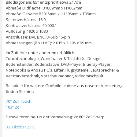
Bilddiagonale: 85″ entspricht etwa 217cm
Abmaße Bildfläche: B1889mm x H1062mm
Abmaße Gesamt: B2015mm x H1195mm x T99mm
Seitenverhältnis: 16:9
Kontrastverhältnis: 40.000:1
Auflösung: 1920 x 1080
Anschlüsse: DVI, BNC, D-Sub 15-pin
Abmessungen (B x H x T): 2.015 x 1.195 x 99 mm
Im Zubehör unter anderem erhältlich:
Touchtechnologie, Wandhalter & Tischfüße, Design –
Bodenständer, Bodenstative, DVD-Player,Blueray-Player,
Notebooks & Anbau PC´s, Lifter, Flugsysteme, Lautsprecher &
Verstärkertechnik, Vorschaumonitor, Videomischpult
Beispiele für weitere Großbildschirme aus unserer Vermietung
finden Sie hier:
70″ Zoll Touch
103″ Zoll
Desweiteren neu in der Vermietung: 2x 80″ Zoll Sharp
30. Oktober 2015