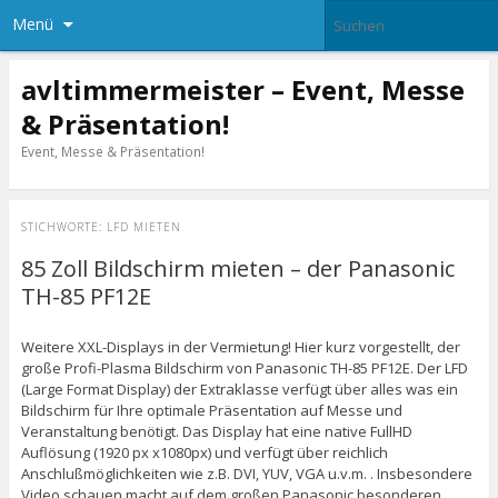
Menü
avltimmermeister – Event, Messe
& Präsentation!
Event, Messe & Präsentation!
STICHWORTE:
LFD MIETEN
85 Zoll Bildschirm mieten – der Panasonic
TH-85 PF12E
Weitere XXL-Displays in der Vermietung! Hier kurz vorgestellt, der
große Profi-Plasma Bildschirm von Panasonic TH-85 PF12E. Der LFD
(Large Format Display) der Extraklasse verfügt über alles was ein
Bildschirm für Ihre optimale Präsentation auf Messe und
Veranstaltung benötigt. Das Display hat eine native FullHD
Auflösung (1920 px x1080px) und verfügt über reichlich
Anschlußmöglichkeiten wie z.B. DVI, YUV, VGA u.v.m. . Insbesondere
Video schauen macht auf dem großen Panasonic besonderen