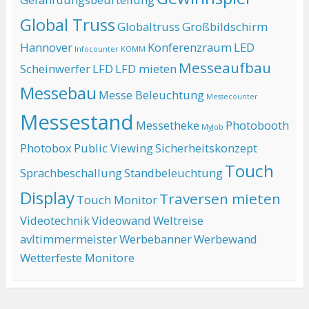
Global Truss
Globaltruss
Großbildschirm
Hannover
Konferenzraum
LED
Infocounter
KOMM
Messeaufbau
Scheinwerfer
LFD
LFD mieten
Messebau
Messe Beleuchtung
Messecounter
Messestand
Messetheke
Photobooth
MyJob
Photobox
Public Viewing
Sicherheitskonzept
Touch
Sprachbeschallung
Standbeleuchtung
Display
Traversen mieten
Touch Monitor
Videotechnik
Videowand
Weltreise
avltimmermeister
Werbebanner
Werbewand
Wetterfeste Monitore