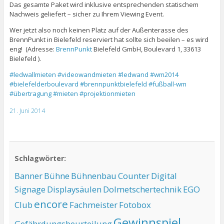
Das gesamte Paket wird inklusive entsprechenden statischem
Nachweis geliefert – sicher zu Ihrem Viewing Event.
Wer jetzt also noch keinen Platz auf der Außenterasse des
BrennPunkt in Bielefeld reserviert hat sollte sich beeilen – es wird
eng! (Adresse:
BrennPunkt
Bielefeld GmbH, Boulevard 1, 33613
Bielefeld ).
#ledwallmieten
#videowandmieten
#ledwand
#wm2014
#bielefelderboulevard
#brennpunktbielefeld
#fußball-wm
#übertragung
#mieten
#projektionmieten
21. Juni 2014
Schlagwörter:
Banner
Bühne
Bühnenbau
Counter
Digital
Signage
Displaysäulen
Dolmetschertechnik
EGO
encore
Club
Fachmeister
Fotobox
Gewinnspiel
Gefährdungsbeurteilung