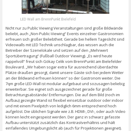
LED Wall am BrennPunkt Bielefeld
Nicht nur zu Public Viewing Veranstaltungen sind große Bildwände
beliebt, auch „Non-Public-Viewing“ Events einzelner Gastronomien
erfreuen sich großer Beliebtheit. Gerade bei hellem Tageslicht sind
Videowalls mit LED Technik unschlagbar, das wissen auch die
Betreiber der Szenelokale und setzen auf den „Mehrwert
Sportübertragung“ (Fußball Outdoor Viewing). „Es wird heute
rappelvoll“ freut sich Gökay Celik vom BrennPunkt am Bielefelder
Boulevard. „Wir haben sogar extra für ausreichend überdachte
Plätze draußen gesorgt, damit unsere Gäste sich bei jedem Wetter
an der Bildwand erfreuen können“ so der Gastronom weiter. Die
7qm große LED-Wall ist modular aufgebaut und sozusagen beliebig
erweiterbar. Sie eignet sich ausgezeichnet gerade für große
Betrachtungsabstände/ Entfernungen. Die auf dem Bild (noch im
Aufbau) gezeigte Wand ist flexibel einsetzbar outdoor oder indoor
und mit einem Pixelpitch von lediglich 6mm entsprechend hoch
aufgelöst. Die üblichen Signale wie z.B. HDMI-, DVI-, oder auch Video
können leicht eingespeist werden. Der ganz in schwarz gefasste
Aufbau unterstützt zusätzlich das Kontrastverhältnis und hält
einfallendes Umgebungslicht ab (auch für Projektionen geeignet).