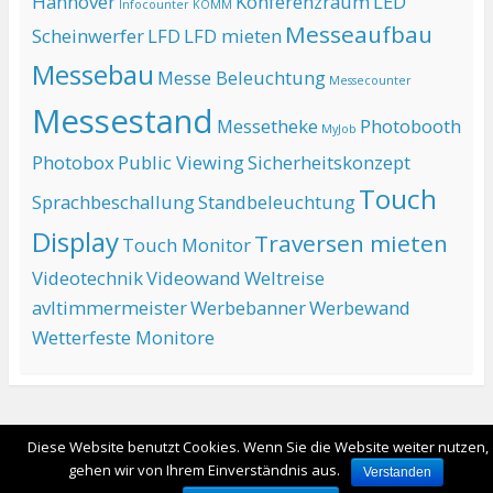
Hannover
Konferenzraum
LED
Infocounter
KOMM
Messeaufbau
Scheinwerfer
LFD
LFD mieten
Messebau
Messe Beleuchtung
Messecounter
Messestand
Messetheke
Photobooth
MyJob
Photobox
Public Viewing
Sicherheitskonzept
Touch
Sprachbeschallung
Standbeleuchtung
Display
Traversen mieten
Touch Monitor
Videotechnik
Videowand
Weltreise
avltimmermeister
Werbebanner
Werbewand
Wetterfeste Monitore
Ganze Seite ansehen
Diese Website benutzt Cookies. Wenn Sie die Website weiter nutzen,
Angetrieben von WordPress
gehen wir von Ihrem Einverständnis aus.
Verstanden