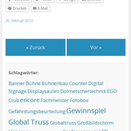
Drucken
E-Mail
20. Februar 2013
« Zurück
Vor »
Schlagwörter:
Banner
Bühne
Bühnenbau
Counter
Digital
Signage
Displaysäulen
Dolmetschertechnik
EGO
encore
Club
Fachmeister
Fotobox
Gewinnspiel
Gefährdungsbeurteilung
Global Truss
Globaltruss
Großbildschirm