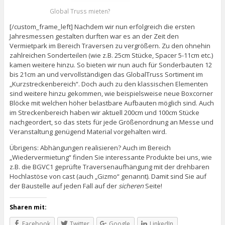
Global Truss mieten?
[/custom_frame_left] Nachdem wir nun erfolgreich die ersten
Jahresmessen gestalten durften war es an der Zeit den
Vermietpark im Bereich Traversen zu vergrößern. Zu den ohnehin
zahlreichen Sonderteilen (wie z.B. 25cm Stücke, Spacer 5-11cm etc.)
kamen weitere hinzu. So bieten wir nun auch für Sonderbauten 12
bis 21cm an und vervollständigen das GlobalTruss Sortiment im
„Kurzstreckenbereich“. Doch auch zu den klassischen Elementen
sind weitere hinzu gekommen, wie beispielsweise neue Boxcorner
Blöcke mit welchen höher belastbare Aufbauten möglich sind. Auch
im Streckenbereich haben wir aktuell 200cm und 100cm Stücke
nachgeordert, so das stets für jede Größenordnung an Messe und
Veranstaltung genügend Material vorgehalten wird.
Übrigens: Abhängungen realisieren? Auch im Bereich
„Wiedervermietung“ finden Sie interessante Produkte bei uns, wie
z.B. die BGVC1 geprüfte Traversenaufhängung mit der drehbaren
Hochlastöse von cast (auch „Gizmo“ genannt). Damit sind Sie auf
der Baustelle auf jeden Fall auf der
sicheren
Seite!
Sharen mit:
Facebook
Twitter
Google
LinkedIn