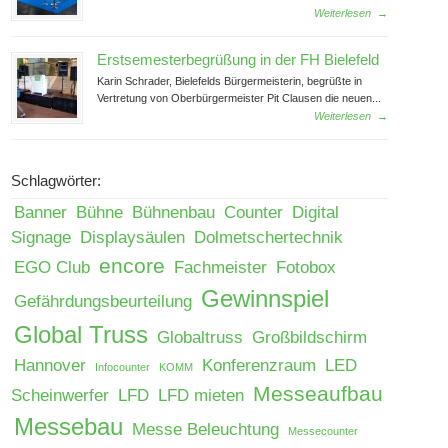
Weiterlesen
→
Erstsemesterbegrüßung in der FH Bielefeld
Karin Schrader, Bielefelds Bürgermeisterin, begrüßte in
Vertretung von Oberbürgermeister Pit Clausen die neuen...
Weiterlesen
→
Schlagwörter:
Banner
Bühne
Bühnenbau
Counter
Digital
Signage
Displaysäulen
Dolmetschertechnik
encore
EGO Club
Fachmeister
Fotobox
Gewinnspiel
Gefährdungsbeurteilung
Global Truss
Globaltruss
Großbildschirm
Hannover
Konferenzraum
LED
Infocounter
KOMM
Messeaufbau
Scheinwerfer
LFD
LFD mieten
Messebau
Messe Beleuchtung
Messecounter