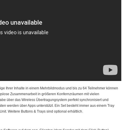
eige Ihrer Inhalte in einem Mehrbildmodus und bis zu 64 Teilnehmer können
ungslose Zusammenarbeit in größeren Konfernzräumen mit vielen
gabe über das Wireless Übertragungsystem perfekt synchronisiert und
en werden über Apps unterstützt. Ein Set besteht immer aus einem Tray
nit. Weitere Buttons & Trays sind optional erhältlich.