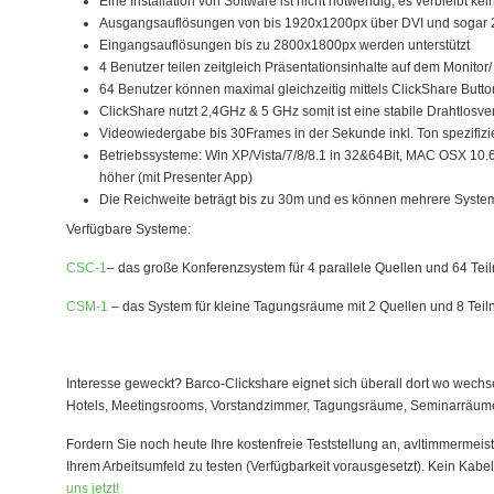
Eine Installation von Software ist nicht notwendig, es verbleibt k
Ausgangsauflösungen von bis 1920x1200px über DVI und sogar 25
Eingangsauflösungen bis zu 2800x1800px werden unterstützt
4 Benutzer teilen zeitgleich Präsentationsinhalte auf dem Monitor
64 Benutzer können maximal gleichzeitig mittels ClickShare Bu
ClickShare nutzt 2,4GHz & 5 GHz somit ist eine stabile Drahtlosv
Videowiedergabe bis 30Frames in der Sekunde inkl. Ton spezifizi
Betriebssysteme: Win XP/Vista/7/8/8.1 in 32&64Bit, MAC OSX 10.6/
höher (mit Presenter App)
Die Reichweite beträgt bis zu 30m und es können mehrere Syst
Verfügbare Systeme:
CSC-1
– das große Konferenzsystem für 4 parallele Quellen und 64 Te
CSM-1
– das System für kleine Tagungsräume mit 2 Quellen und 8 Tei
Interesse geweckt? Barco-Clickshare eignet sich überall dort wo wec
Hotels, Meetingsrooms, Vorstandzimmer, Tagungsräume, Seminarräume,
Fordern Sie noch heute Ihre kostenfreie Teststellung an, avltimmermeist
Ihrem Arbeitsumfeld zu testen (Verfügbarkeit vorausgesetzt). Kein Kabe
uns jetzt!