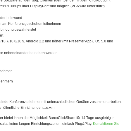
eine Software auf dem sog. Clienten (dem Sender mit dem Click-Button).
60x1080px über DisplayPort sind möglich (VGA wird unterstützt)
/ der Leinwand
tton am Konferenzgeschehen teilnehmen
erbindung gewährleistet
ert
10.7/10.8/10.9, Android 2.2 und höher (mit Presenter App), IOS 5.0 und
eme nebeneinander betrieben werden
ilnehmer
lnehmern
hselnde Konferenzteilehmer mit unterschiedlichen Geräten zusammenarbeiten.
 öffentliche Einrichtungen…u.v.m.
er bietet Ihnen die Möglichkeit BarcoClickShare für 14 Tage ausgiebig in
lsalat, keine langen Einrichtungszeiten, einfach Plug&Play.
Kontaktieren Sie