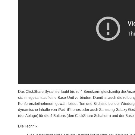
Das ClickShare System erlaubt bis zu 4 Benutzern gleichzeitig die Anz
sich insgesamt auf eine Base-Unit verbinden. Damit ist auch die reib
Konferenzteilnehmern gewährleistet. Ton und Bild sind bei der Wieder
dynamische Inhalte von iPad, iPhones oder auch Samsung Galaxy Gerät
(der Ablage) für die 4 Buttons (den ClickShare Schaltern) und der Base U
Die Technik: