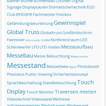
Banner
Bühne
Bühnenbau
Counter
Digital
Signage
Displaysäulen
Dolmetschertechnik
EGO
encore
Club
Fachmeister
Fotobox
Gewinnspiel
Gefährdungsbeurteilung
Global Truss
Globaltruss
Großbildschirm
Hannover
Konferenzraum
LED
Infocounter
KOMM
Messeaufbau
Scheinwerfer
LFD
LFD mieten
Messebau
Messe Beleuchtung
Messecounter
Messestand
Messetheke
Photobooth
MyJob
Photobox
Public Viewing
Sicherheitskonzept
Touch
Sprachbeschallung
Standbeleuchtung
Display
Traversen mieten
Touch Monitor
Videotechnik
Videowand
Weltreise
avltimmermeister
Werbebanner
Werbewand