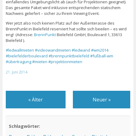
einfallendes Umgebungslicht ab (auch für Projektionen geeignet).
Das gesamte Paket wird inklusive entsprechenden statischem
Nachweis geliefert – sicher zu Ihrem Viewing Event.
Wer jetzt also noch keinen Platz auf der Außenterasse des
BrennPunkt in Bielefeld reserviert hat sollte sich beeilen – es wird
eng! (Adresse:
BrennPunkt
Bielefeld GmbH, Boulevard 1, 33613
Bielefeld ).
#ledwallmieten
#videowandmieten
#ledwand
#wm2014
#bielefelderboulevard
#brennpunktbielefeld
#fußball-wm
#übertragung
#mieten
#projektionmieten
21. Juni 2014
«
Älter
Neuer
»
Schlagwörter: