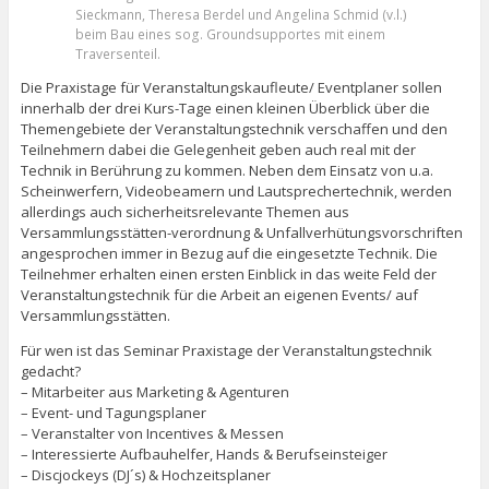
Sieckmann, Theresa Berdel und Angelina Schmid (v.l.)
beim Bau eines sog. Groundsupportes mit einem
Traversenteil.
Die Praxistage für Veranstaltungskaufleute/ Eventplaner sollen
innerhalb der drei Kurs-Tage einen kleinen Überblick über die
Themengebiete der Veranstaltungstechnik verschaffen und den
Teilnehmern dabei die Gelegenheit geben auch real mit der
Technik in Berührung zu kommen. Neben dem Einsatz von u.a.
Scheinwerfern, Videobeamern und Lautsprechertechnik, werden
allerdings auch sicherheitsrelevante Themen aus
Versammlungsstätten-verordnung & Unfallverhütungs­vorschriften
angesprochen immer in Bezug auf die eingesetzte Technik. Die
Teilnehmer erhalten einen ersten Einblick in das weite Feld der
Veranstaltungstechnik für die Arbeit an eigenen Events/ auf
Versammlungsstätten.
Für wen ist das Seminar Praxistage der Veranstaltungstechnik
gedacht?
– Mitarbeiter aus Marketing & Agenturen
– Event- und Tagungsplaner
– Veranstalter von Incentives & Messen
– Interessierte Aufbauhelfer, Hands & Berufseinsteiger
– Discjockeys (DJ´s) & Hochzeitsplaner