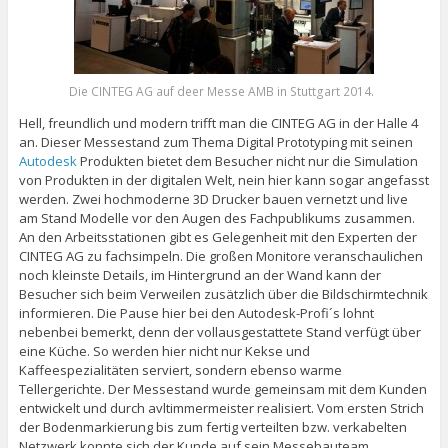
Die CINTEG AG auf deer Messe AMB in Stuttgart 2014.
Hell, freundlich und modern trifft man die CINTEG AG in der Halle 4
an. Dieser Messestand zum Thema Digital Prototyping mit seinen
Autodesk
Produkten bietet dem Besucher nicht nur die Simulation
von Produkten in der digitalen Welt, nein hier kann sogar angefasst
werden. Zwei hochmoderne 3D Drucker bauen vernetzt und live
am Stand Modelle vor den Augen des Fachpublikums zusammen.
An den Arbeitsstationen gibt es Gelegenheit mit den Experten der
CINTEG AG zu fachsimpeln. Die großen Monitore veranschaulichen
noch kleinste Details, im Hintergrund an der Wand kann der
Besucher sich beim Verweilen zusätzlich über die Bildschirmtechnik
informieren. Die Pause hier bei den Autodesk-Profi´s lohnt
nebenbei bemerkt, denn der vollausgestattete Stand verfügt über
eine Küche. So werden hier nicht nur Kekse und
Kaffeespezialitäten serviert, sondern ebenso warme
Tellergerichte. Der Messestand wurde gemeinsam mit dem Kunden
entwickelt und durch avltimmermeister realisiert. Vom ersten Strich
der Bodenmarkierung bis zum fertig verteilten bzw. verkabelten
Netzwerk konnte sich der Kunde auf sein Messebauteam