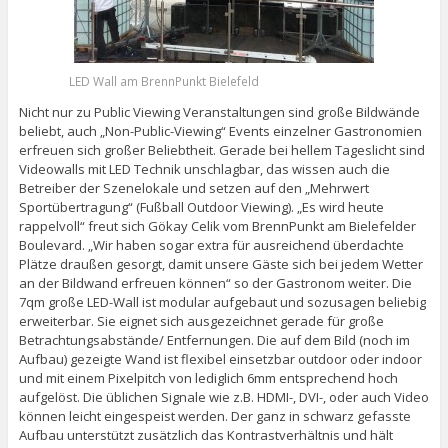
LED Wall am BrennPunkt Bielefeld
Nicht nur zu Public Viewing Veranstaltungen sind große Bildwände
beliebt, auch „Non-Public-Viewing“ Events einzelner Gastronomien
erfreuen sich großer Beliebtheit. Gerade bei hellem Tageslicht sind
Videowalls mit LED Technik unschlagbar, das wissen auch die
Betreiber der Szenelokale und setzen auf den „Mehrwert
Sportübertragung“ (Fußball Outdoor Viewing). „Es wird heute
rappelvoll“ freut sich Gökay Celik vom BrennPunkt am Bielefelder
Boulevard. „Wir haben sogar extra für ausreichend überdachte
Plätze draußen gesorgt, damit unsere Gäste sich bei jedem Wetter
an der Bildwand erfreuen können“ so der Gastronom weiter. Die
7qm große LED-Wall ist modular aufgebaut und sozusagen beliebig
erweiterbar. Sie eignet sich ausgezeichnet gerade für große
Betrachtungsabstände/ Entfernungen. Die auf dem Bild (noch im
Aufbau) gezeigte Wand ist flexibel einsetzbar outdoor oder indoor
und mit einem Pixelpitch von lediglich 6mm entsprechend hoch
aufgelöst. Die üblichen Signale wie z.B. HDMI-, DVI-, oder auch Video
können leicht eingespeist werden. Der ganz in schwarz gefasste
Aufbau unterstützt zusätzlich das Kontrastverhältnis und hält