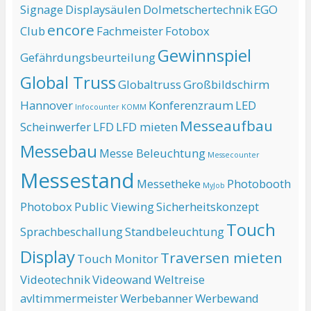
Signage
Displaysäulen
Dolmetschertechnik
EGO
encore
Club
Fachmeister
Fotobox
Gewinnspiel
Gefährdungsbeurteilung
Global Truss
Globaltruss
Großbildschirm
Hannover
Konferenzraum
LED
Infocounter
KOMM
Messeaufbau
Scheinwerfer
LFD
LFD mieten
Messebau
Messe Beleuchtung
Messecounter
Messestand
Messetheke
Photobooth
MyJob
Photobox
Public Viewing
Sicherheitskonzept
Touch
Sprachbeschallung
Standbeleuchtung
Display
Traversen mieten
Touch Monitor
Videotechnik
Videowand
Weltreise
avltimmermeister
Werbebanner
Werbewand