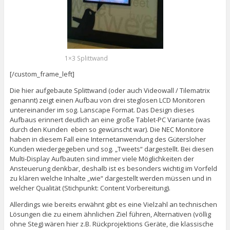
1×3 Splittwand
[/custom_frame_left]
Die hier aufgebaute Splittwand (oder auch Videowall / Tilematrix
genannt) zeigt einen Aufbau von drei steglosen LCD Monitoren
untereinander im sog. Lanscape Format. Das Design dieses
Aufbaus erinnert deutlich an eine große Tablet-PC Variante (was
durch den Kunden eben so gewünscht war). Die NEC Monitore
haben in diesem Fall eine Internetanwendung des Gütersloher
Kunden wiedergegeben und sog. „Tweets“ dargestellt. Bei diesen
Multi-Display Aufbauten sind immer viele Möglichkeiten der
Ansteuerung denkbar, deshalb ist es besonders wichtig im Vorfeld
zu klären welche Inhalte „wie“ dargestellt werden müssen und in
welcher Qualität (Stichpunkt: Content Vorbereitung).
Allerdings wie bereits erwähnt gibt es eine Vielzahl an technischen
Lösungen die zu einem ähnlichen Ziel führen, Alternativen (völlig
ohne Steg) wären hier z.B. Rückprojektions Geräte, die klassische