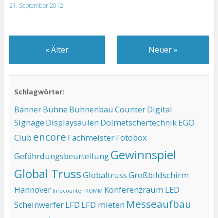
21. September 2012
«
Älter
Neuer
»
Schlagwörter:
Banner
Bühne
Bühnenbau
Counter
Digital
Signage
Displaysäulen
Dolmetschertechnik
EGO
encore
Club
Fachmeister
Fotobox
Gewinnspiel
Gefährdungsbeurteilung
Global Truss
Globaltruss
Großbildschirm
Hannover
Konferenzraum
LED
Infocounter
KOMM
Messeaufbau
Scheinwerfer
LFD
LFD mieten