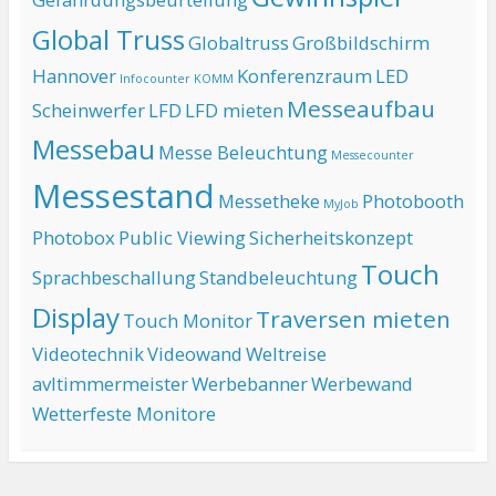
Global Truss
Globaltruss
Großbildschirm
Hannover
Konferenzraum
LED
Infocounter
KOMM
Messeaufbau
Scheinwerfer
LFD
LFD mieten
Messebau
Messe Beleuchtung
Messecounter
Messestand
Messetheke
Photobooth
MyJob
Photobox
Public Viewing
Sicherheitskonzept
Touch
Sprachbeschallung
Standbeleuchtung
Display
Traversen mieten
Touch Monitor
Videotechnik
Videowand
Weltreise
avltimmermeister
Werbebanner
Werbewand
Wetterfeste Monitore