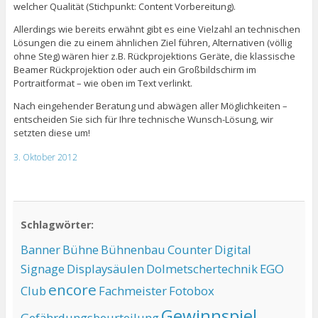
welcher Qualität (Stichpunkt: Content Vorbereitung).
Allerdings wie bereits erwähnt gibt es eine Vielzahl an technischen
Lösungen die zu einem ähnlichen Ziel führen, Alternativen (völlig
ohne Steg) wären hier z.B. Rückprojektions Geräte, die klassische
Beamer Rückprojektion oder auch ein Großbildschirm im
Portraitformat – wie oben im Text verlinkt.
Nach eingehender Beratung und abwägen aller Möglichkeiten –
entscheiden Sie sich für Ihre technische Wunsch-Lösung, wir
setzten diese um!
3. Oktober 2012
Schlagwörter:
Banner
Bühne
Bühnenbau
Counter
Digital
Signage
Displaysäulen
Dolmetschertechnik
EGO
encore
Club
Fachmeister
Fotobox
Gewinnspiel
Gefährdungsbeurteilung